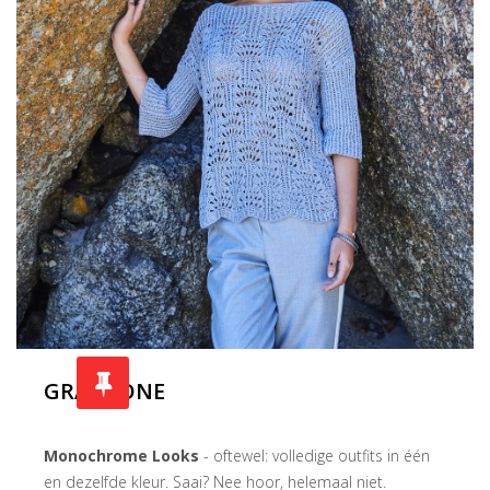
GRAUZONE
Monochrome Looks
- oftewel: volledige outfits in één
en dezelfde kleur. Saai? Nee hoor, helemaal niet.